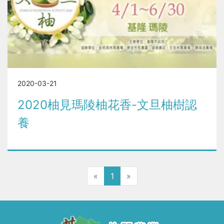
2020-03-21
2020柚見瑪陵柚花香-文旦柚樹認
養
«
1
»